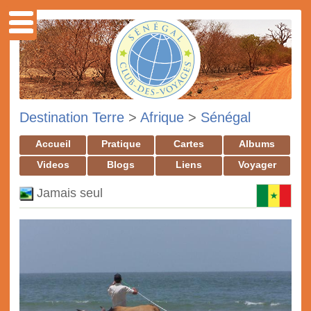
Destination Terre
>
Afrique
>
Sénégal
Accueil
Pratique
Cartes
Albums
Videos
Blogs
Liens
Voyager
Jamais seul