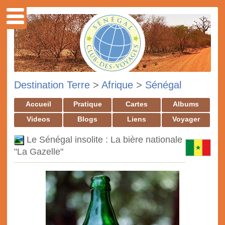
Destination Terre
>
Afrique
>
Sénégal
Accueil
Pratique
Cartes
Albums
Videos
Blogs
Liens
Voyager
Le Sénégal insolite : La bière nationale
"La Gazelle"