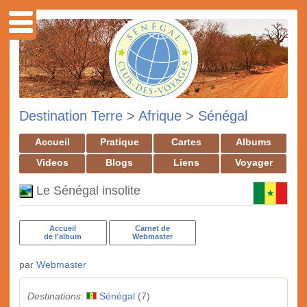
Destination Terre
>
Afrique
>
Sénégal
Accueil
Pratique
Cartes
Albums
Videos
Blogs
Liens
Voyager
Le Sénégal insolite
Accueil
Carnet de
de l'album
Webmaster
par
Webmaster
Destinations
:
Sénégal
(7)