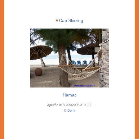
Cap Skirring
Hamac
Ajoutée le 30/05/2006 à 11:22
©
Domi