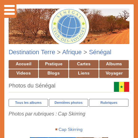
Destination Terre
>
Afrique
>
Sénégal
Accueil
Pratique
Cartes
Albums
Videos
Blogs
Liens
Voyager
Photos du Sénégal
Tous les albums
Dernières photos
Rubriques
Photos par rubriques : Cap Skirring
Cap Skirring