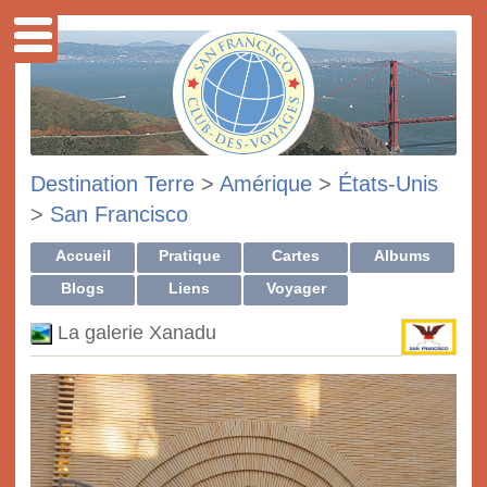
Destination Terre
>
Amérique
>
États-Unis
>
San Francisco
Accueil
Pratique
Cartes
Albums
Blogs
Liens
Voyager
La galerie Xanadu