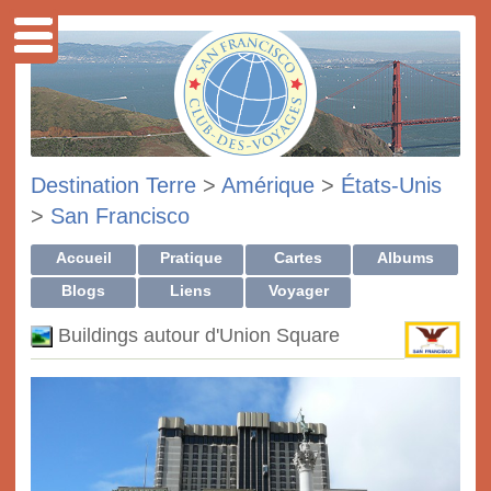
Destination Terre
>
Amérique
>
États-Unis
>
San Francisco
Accueil
Pratique
Cartes
Albums
Blogs
Liens
Voyager
Buildings autour d'Union Square