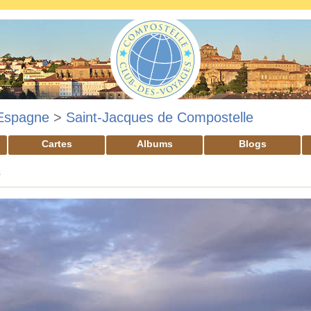
Espagne
>
Saint-Jacques de Compostelle
Cartes
Albums
Blogs
s