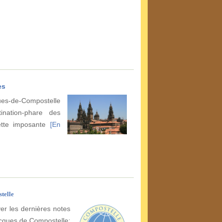
es
ues-de-Compostelle
ination-phare des
Cette imposante
[En
telle
er les dernières notes
acques de Compostelle: