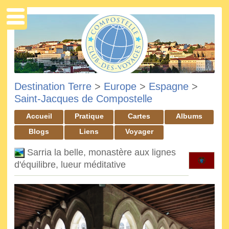
Destination Terre
>
Europe
>
Espagne
>
Saint-Jacques de Compostelle
Accueil
Pratique
Cartes
Albums
Blogs
Liens
Voyager
Sarria la belle, monastère aux lignes
d'équilibre, lueur méditative