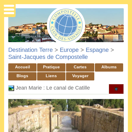
Destination Terre
>
Europe
>
Espagne
>
Saint-Jacques de Compostelle
Accueil
Pratique
Cartes
Albums
Blogs
Liens
Voyager
Jean Marie : Le canal de Catille