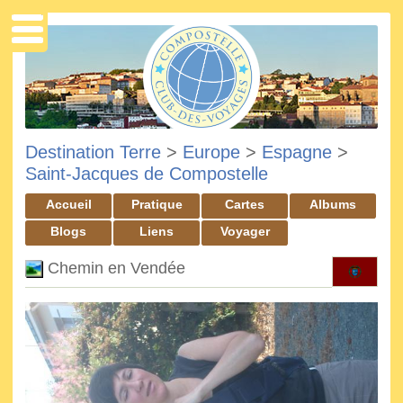
Destination Terre
>
Europe
>
Espagne
>
Saint-Jacques de Compostelle
Accueil
Pratique
Cartes
Albums
Blogs
Liens
Voyager
Chemin en Vendée