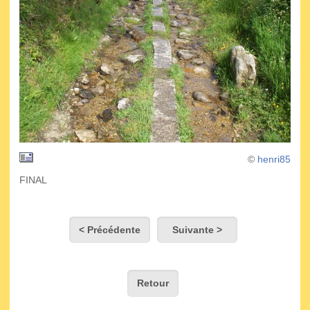
©
henri85
FINAL
< Précédente
Suivante >
Retour