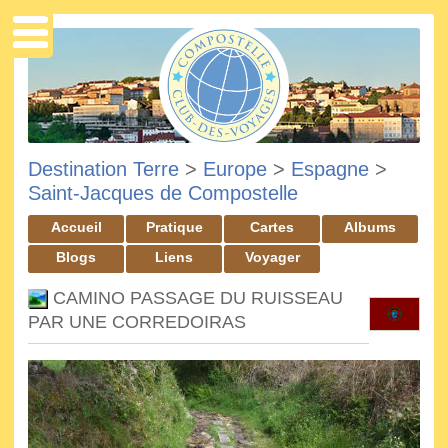
Destination Terre
>
Europe
>
Espagne
>
Saint-Jacques de Compostelle
Accueil
Pratique
Cartes
Albums
Blogs
Liens
Voyager
CAMINO PASSAGE DU RUISSEAU
PAR UNE CORREDOIRAS