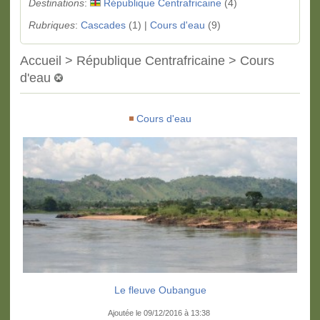
Destinations
:
République Centrafricaine
(4)
Rubriques
:
Cascades
(1) |
Cours d'eau
(9)
Accueil > République Centrafricaine > Cours
d'eau
Cours d'eau
Le fleuve Oubangue
Ajoutée le 09/12/2016 à 13:38