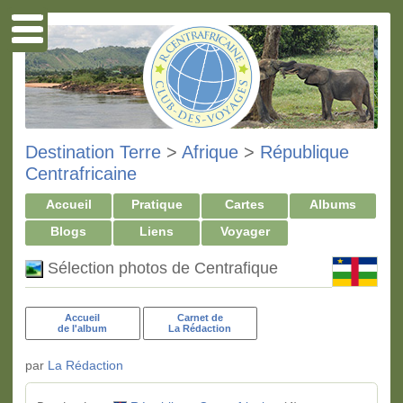
Destination Terre
>
Afrique
>
République
Centrafricaine
Accueil
Pratique
Cartes
Albums
Blogs
Liens
Voyager
Sélection photos de Centrafique
Accueil
Carnet de
de l'album
La Rédaction
par
La Rédaction