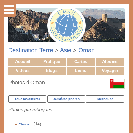
Destination Terre
>
Asie
>
Oman
Accueil
Pratique
Cartes
Albums
Videos
Blogs
Liens
Voyager
Photos d'Oman
Tous les albums
Dernières photos
Rubriques
Photos par rubriques
(14)
Mascate