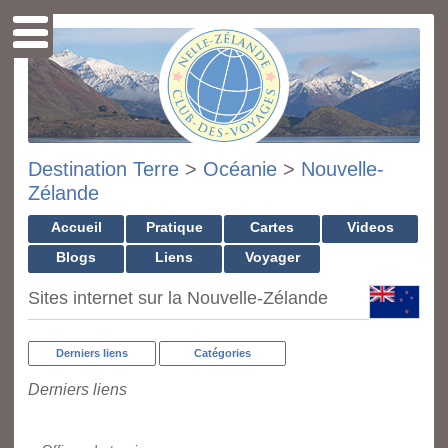
Destination Terre
>
Océanie
>
Nouvelle-
Zélande
Accueil
Pratique
Cartes
Videos
Blogs
Liens
Voyager
Sites internet sur la Nouvelle-Zélande
Derniers liens
Catégories
Derniers liens