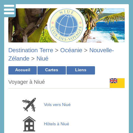
Destination Terre
>
Océanie
>
Nouvelle-
Zélande
>
Niué
Accueil
Cartes
Liens
Voyager à Niué
Vols vers Niué
Hôtels à Niué