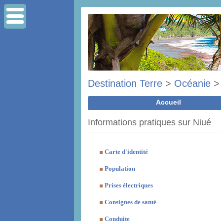
Destination Terre
>
Océanie
Accueil
Informations pratiques sur Niué
Carte d'identité
Population
Prises électriques
Consignes de santé
Conduite