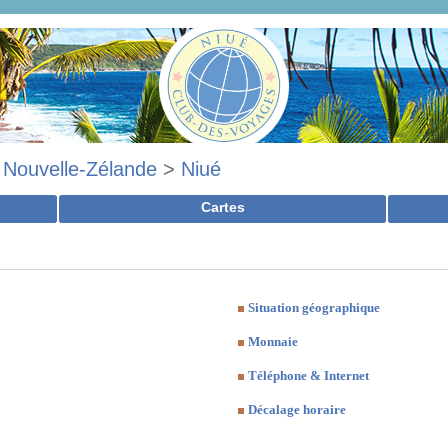
>
Nouvelle-Zélande
>
Niué
Cartes
Situation géographique
Monnaie
Téléphone & Internet
Décalage horaire