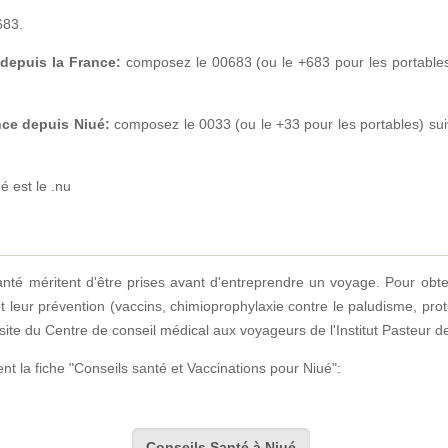
683.
depuis la France:
composez le 00683 (ou le +683 pour les portables
nce depuis Niué:
composez le 0033 (ou le +33 pour les portables) su
é est le .nu
anté méritent d'être prises avant d'entreprendre un voyage. Pour obt
t leur prévention (vaccins, chimioprophylaxie contre le paludisme, prot
e du Centre de conseil médical aux voyageurs de l'Institut Pasteur de 
t la fiche "Conseils santé et Vaccinations pour Niué":
Conseils Santé à Niué