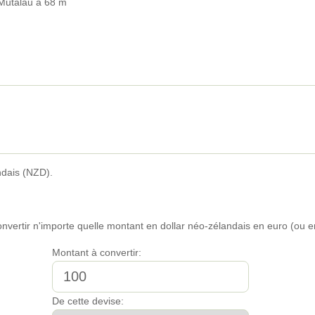
Mutalau à 68 m
ndais (NZD).
convertir n'importe quelle montant en dollar néo-zélandais en euro (ou
Montant à convertir:
De cette devise: