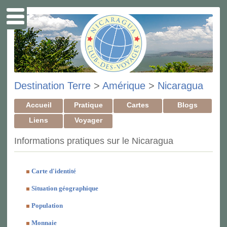
Destination Terre
>
Amérique
>
Nicaragua
Accueil
Pratique
Cartes
Blogs
Liens
Voyager
Informations pratiques sur le Nicaragua
Carte d'identité
Situation géographique
Population
Monnaie