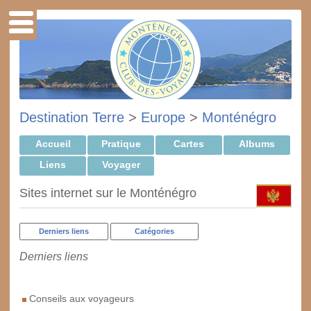
Destination Terre
>
Europe
>
Monténégro
Accueil
Pratique
Cartes
Albums
Liens
Voyager
Sites internet sur le Monténégro
Derniers liens
Catégories
Derniers liens
Conseils aux voyageurs