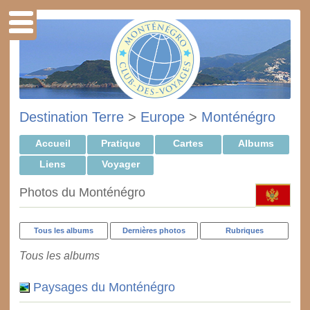
Destination Terre
>
Europe
>
Monténégro
Accueil
Pratique
Cartes
Albums
Liens
Voyager
Photos du Monténégro
Tous les albums
Dernières photos
Rubriques
Tous les albums
Paysages du Monténégro