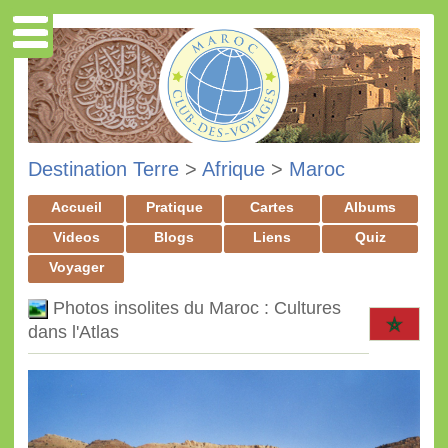
Destination Terre
>
Afrique
>
Maroc
Accueil
Pratique
Cartes
Albums
Videos
Blogs
Liens
Quiz
Voyager
Photos insolites du Maroc : Cultures
dans l'Atlas