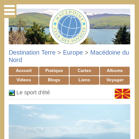
Destination Terre
>
Europe
>
Macédoine du
Nord
Accueil
Pratique
Cartes
Albums
Videos
Blogs
Liens
Voyager
Le sport d'été