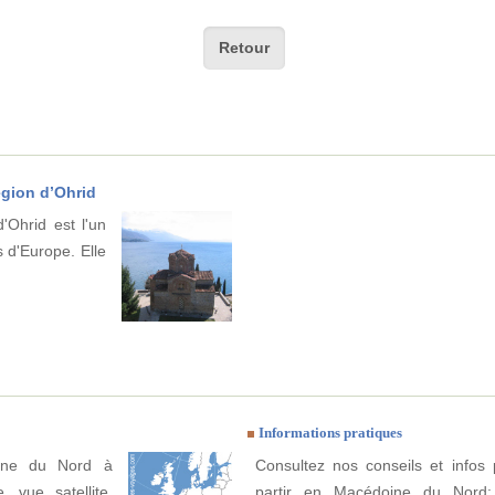
Retour
région d’Ohrid
d'Ohrid est l'un
 d'Europe. Elle
Informations pratiques
oine du Nord à
Consultez nos conseils et infos 
, vue satellite.
partir en Macédoine du Nord: