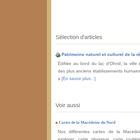
Sélection d'articles
Patrimoine naturel et culturel de la 
Édifiée au bord du lac d'Ohrid, la ville 
des plus anciens établissements humains
a
[En savoir plus...]
Voir aussi
Cartes de la Macédoine du Nord
Nos différentes cartes de la Macéd
explorer: carte physique, carte routière