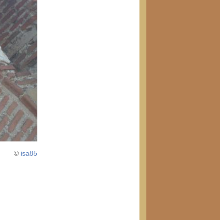
©
isa85