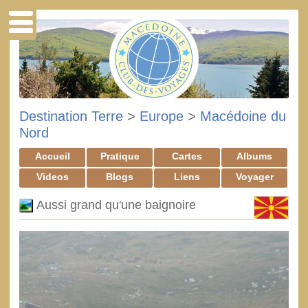
Destination Terre
>
Europe
>
Macédoine du
Nord
Accueil
Pratique
Cartes
Albums
Videos
Blogs
Liens
Voyager
Aussi grand qu'une baignoire