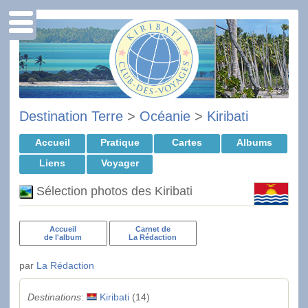
Destination Terre
>
Océanie
>
Kiribati
Accueil
Pratique
Cartes
Albums
Liens
Voyager
Sélection photos des Kiribati
Accueil
Carnet de
de l'album
La Rédaction
par
La Rédaction
Destinations
:
Kiribati
(14)