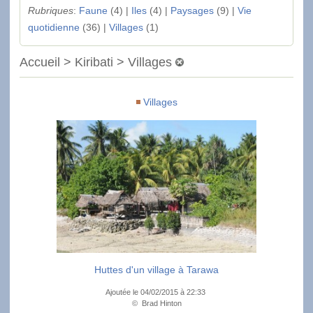
Rubriques
:
Faune
(4) |
Iles
(4) |
Paysages
(9) |
Vie
quotidienne
(36) |
Villages
(1)
Accueil > Kiribati > Villages
Villages
Huttes d'un village à Tarawa
Ajoutée le 04/02/2015 à 22:33
© Brad Hinton