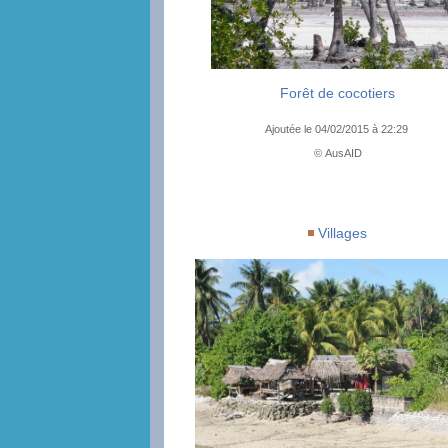
Forêt de cocotiers
Ajoutée le 04/02/2015 à 22:29
© AusAID
Villages