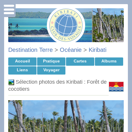
Destination Terre
>
Océanie
>
Kiribati
Accueil
Pratique
Cartes
Albums
Liens
Voyager
Sélection photos des Kiribati : Forêt de
cocotiers