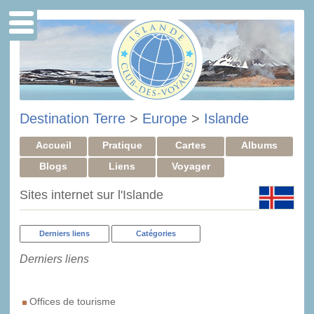
Destination Terre
>
Europe
>
Islande
Accueil
Pratique
Cartes
Albums
Blogs
Liens
Voyager
Sites internet sur l'Islande
Derniers liens
Catégories
Derniers liens
Offices de tourisme