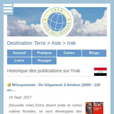
Destination Terre
>
Asie
>
Irak
Accueil
Pratique
Cartes
Blogs
Liens
Voyager
Historique des publications sur l'Irak
Mésopotamie - De Gilgamesh à Artaban (3000 - 120
av....
19 Sept. 2017
[Nouvelle note] Entre désert aride et riches
vallées fluviales, se sont développés des