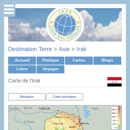
Destination Terre
>
Asie
>
Irak
Accueil
Pratique
Cartes
Blogs
Liens
Voyager
Carte de l'Irak
Situation
Carte physique