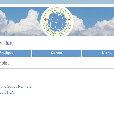
>
Haïti
Pratique
Cartes
Liens
mplet
 Sans Souci, Ramiers
e d'Haïti