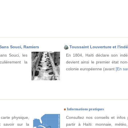
, Sans Souci, Ramiers
Toussaint Louverture et l'ind
ans Souci, les
En 1804, Haïti déclare son ind
culièrement la
devient ainsi le premier état no
]
colonie européenne (avant
[En sav
Informations pratiques
: carte physique,
Consultez nos conseils et infos 
ut savoir sur la
partir à Haïti: monnaie, météo, c