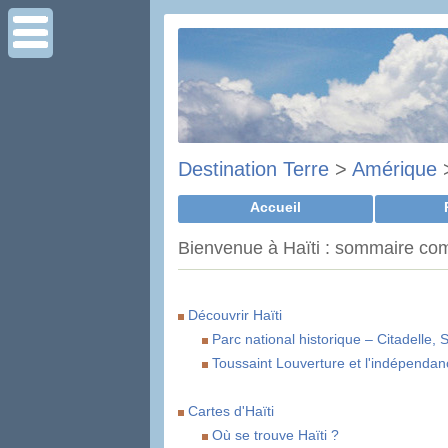
Destination Terre
>
Amérique
Accueil
Bienvenue à Haïti : sommaire co
Découvrir Haïti
Parc national historique – Citadelle,
Toussaint Louverture et l'indépendanc
Cartes d'Haïti
Où se trouve Haïti ?