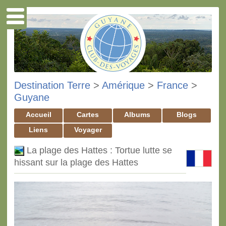
Destination Terre
>
Amérique
>
France
>
Guyane
Accueil
Cartes
Albums
Blogs
Liens
Voyager
La plage des Hattes : Tortue lutte se
hissant sur la plage des Hattes