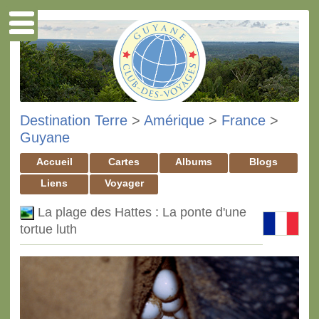
Destination Terre
>
Amérique
>
France
>
Guyane
Accueil
Cartes
Albums
Blogs
Liens
Voyager
La plage des Hattes : La ponte d'une
tortue luth