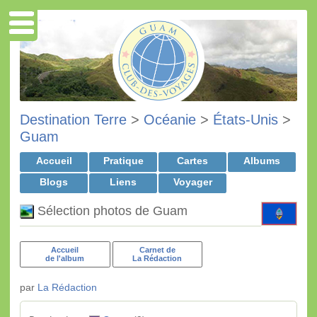
Destination Terre
>
Océanie
>
États-Unis
>
Guam
Accueil
Pratique
Cartes
Albums
Blogs
Liens
Voyager
Sélection photos de Guam
Accueil
Carnet de
de l'album
La Rédaction
par
La Rédaction