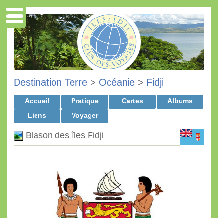
Destination Terre
>
Océanie
>
Fidji
Accueil
Pratique
Cartes
Albums
Liens
Voyager
Blason des îles Fidji