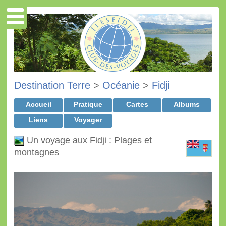
Destination Terre
>
Océanie
>
Fidji
Accueil
Pratique
Cartes
Albums
Liens
Voyager
Un voyage aux Fidji : Plages et
montagnes