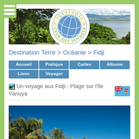
Destination Terre
>
Océanie
>
Fidji
Accueil
Pratique
Cartes
Albums
Liens
Voyager
Un voyage aux Fidji : Plage sur l'île
Yanuya