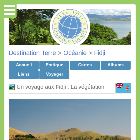
Destination Terre
>
Océanie
>
Fidji
Accueil
Pratique
Cartes
Albums
Liens
Voyager
Un voyage aux Fidji : La végétation