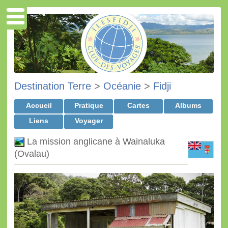
Destination Terre
>
Océanie
>
Fidji
Accueil
Pratique
Cartes
Albums
Liens
Voyager
La mission anglicane à Wainaluka
(Ovalau)