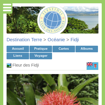
Destination Terre
>
Océanie
>
Fidji
Accueil
Pratique
Cartes
Albums
Liens
Voyager
Fleur des Fidji