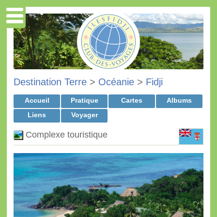
Destination Terre
>
Océanie
>
Fidji
Accueil
Pratique
Cartes
Albums
Liens
Voyager
Complexe touristique