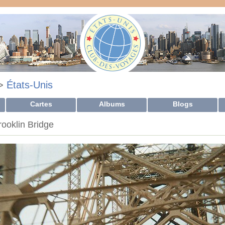
>
États-Unis
Cartes
Albums
Blogs
rooklin Bridge