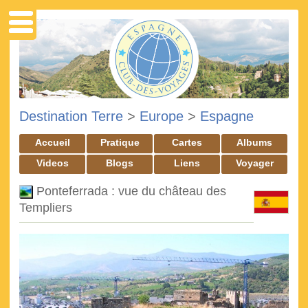
Destination Terre
>
Europe
>
Espagne
Accueil
Pratique
Cartes
Albums
Videos
Blogs
Liens
Voyager
Ponteferrada : vue du château des
Templiers