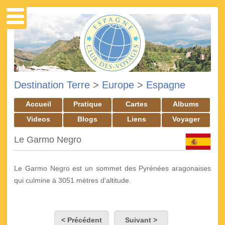
Destination Terre
>
Europe
>
Espagne
Accueil
Pratique
Cartes
Albums
Videos
Blogs
Liens
Voyager
Le Garmo Negro
Le Garmo Negro est un sommet des Pyrénées aragonaises
qui culmine à 3051 mètres d'altitude.
< Précédent
Suivant >