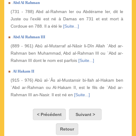
Abd Al Rahman
(731 - 788) Abd al-Rahman Ier ou Abdérame Ier, dit le
Juste ou l'exilé est né à Damas en 731 et est mort à
Cordoue en 788. Il a été le
[Suite...]
Abd Al Rahman III
(889 - 961) Abû al-Mutarraf al-Nâsir li-Dîn Allah `Abd ar-
Rahman ben Muhammad, Abd al-Rahman III ou `Abd ar-
Rahman III dont le nom est parfois
[Suite...]
Al Hakam II
(915 - 976) Abû al-`Âs al-Mustansir bi-llah al-Hakam ben
`Abd ar-Rahman ou Al-Hakam II, est le fils de `Abd ar-
Rahman III an-Nasir. Il est né en
[Suite...]
< Précédent
Suivant >
Retour