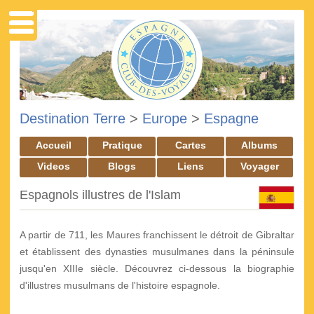
Destination Terre
>
Europe
>
Espagne
Accueil
Pratique
Cartes
Albums
Videos
Blogs
Liens
Voyager
Espagnols illustres de l'Islam
A partir de 711, les Maures franchissent le détroit de Gibraltar
et établissent des dynasties musulmanes dans la péninsule
jusqu'en XIIIe siècle. Découvrez ci-dessous la biographie
d'illustres musulmans de l'histoire espagnole.