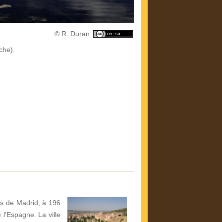
© R. Duran
che).
s de Madrid, à 196
 l'Espagne. La ville