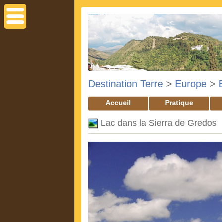
Destination Terre
>
Europe
>
Accueil
Pratique
Lac dans la Sierra de Gredos