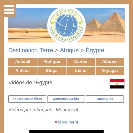
Destination Terre
>
Afrique
>
Égypte
Accueil
Pratique
Cartes
Albums
Videos
Blogs
Liens
Voyager
Vidéos de l'Égypte
Toutes les chaînes
Dernières vidéos
Rubriques
Vidéos par rubriques : Monument
Monument