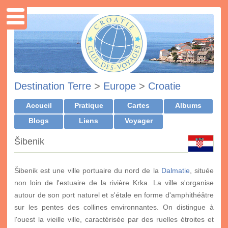
Destination Terre
>
Europe
>
Croatie
Accueil
Pratique
Cartes
Albums
Blogs
Liens
Voyager
Šibenik
Šibenik est une ville portuaire du nord de la
Dalmatie
, située
non loin de l'estuaire de la rivière Krka. La ville s'organise
autour de son port naturel et s'étale en forme d'amphithéâtre
sur les pentes des collines environnantes. On distingue à
l'ouest la vieille ville, caractérisée par des ruelles étroites et