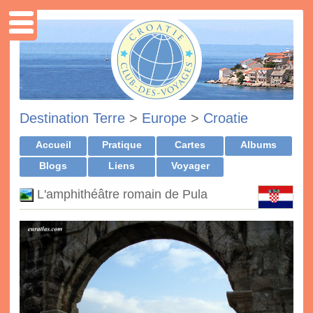
Destination Terre
>
Europe
>
Croatie
Accueil
Pratique
Cartes
Albums
Blogs
Liens
Voyager
L'amphithéâtre romain de Pula