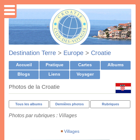
Destination Terre
>
Europe
>
Croatie
Accueil
Pratique
Cartes
Albums
Blogs
Liens
Voyager
Photos de la Croatie
Tous les albums
Dernières photos
Rubriques
Photos par rubriques : Villages
Villages