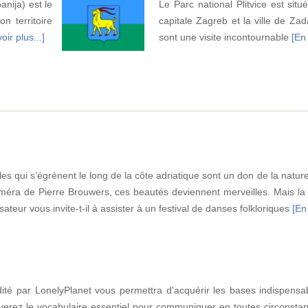
anija) est le
Le Parc national Plitvice est sit
n territoire
capitale Zagreb et la ville de Zada
oir plus...]
sont une visite incontournable
[En 
îles qui s’égrènent le long de la côte adriatique sont un don de la natur
caméra de Pierre Brouwers, ces beautés deviennent merveilles. Mais la 
sateur vous invite-t-il à assister à un festival de danses folkloriques
[En 
dité par LonelyPlanet vous permettra d'acquérir les bases indispensa
erez le vocabulaire essentiel pour communiquer en toutes circonstanc