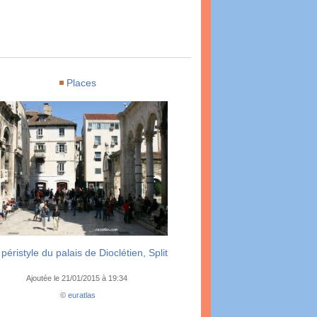
Places
 péristyle du palais de Dioclétien, Split
Ajoutée le 21/01/2015 à 19:34
©
euratlas