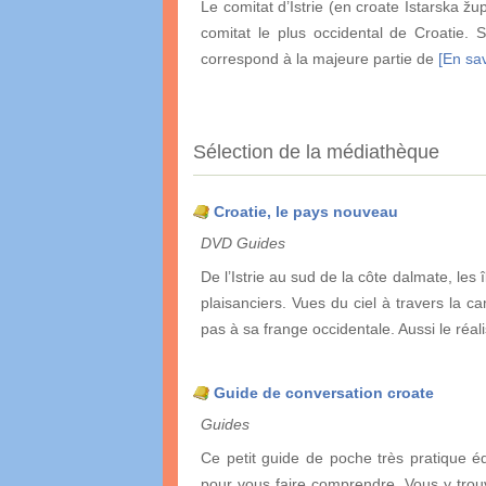
Le comitat d’Istrie (en croate Istarska žup
comitat le plus occidental de Croatie. So
correspond à la majeure partie de
[En sav
Sélection de la médiathèque
Croatie, le pays nouveau
DVD Guides
De l’Istrie au sud de la côte dalmate, les 
plaisanciers. Vues du ciel à travers la 
pas à sa frange occidentale. Aussi le réali
Guide de conversation croate
Guides
Ce petit guide de poche très pratique é
pour vous faire comprendre. Vous y trouv