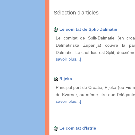
Sélection d'articles
Le comitat de Split-Dalmatie
Le comitat de Split-Dalmatie (en croat
Dalmatinska Županija) couvre la pa
Dalmatie. Le chef-lieu est Split, deuxième
savoir plus...]
Rijeka
Principal port de Croatie, Rijeka (ou Fium
de Kvarner, au même titre que l'élégante
savoir plus...]
Le comitat d'Istrie