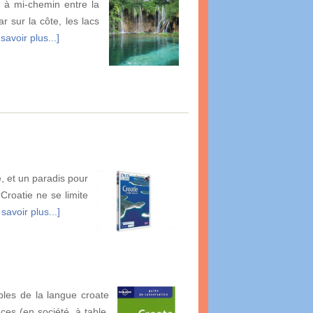
ué à mi-chemin entre la
r sur la côte, les lacs
savoir plus...]
e, et un paradis pour
Croatie ne se limite
savoir plus...]
bles de la langue croate
es (en société, à table,